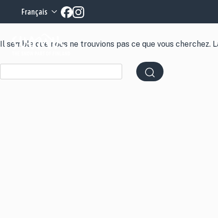
Rien n'a été trouvé
Skip
Français
to
content
Il semble que nous ne trouvions pas ce que vous cherchez. L
Recherche
: