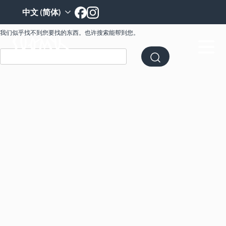
未找到
跳
中文 (简体)
至
内
我们似乎找不到您要找的东西。也许搜索能帮到您。
容
搜
索：