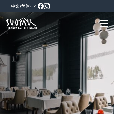
跳
中文 (简体)
至
内
容