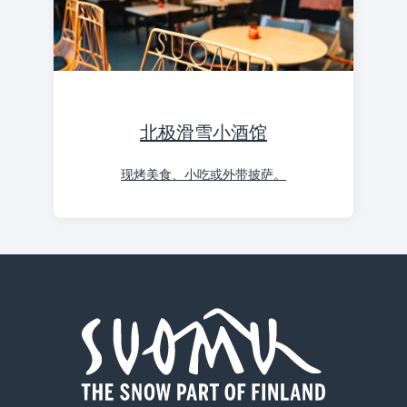
北极滑雪小酒馆
现烤美食、小吃或外带披萨。