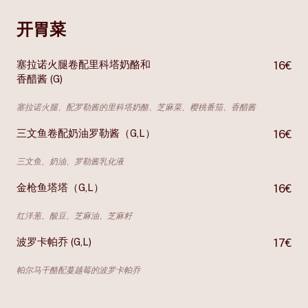
开胃菜
塞拉诺火腿卷配里科塔奶酪和
16€
香醋酱 (G)
塞拉诺火腿、配罗勒酱的里科塔奶酪、芝麻菜、樱桃番茄、香醋酱
三文鱼卷配奶油罗勒酱（G,L）
16€
三文鱼、奶油、罗勒酱乳化液
金枪鱼塔塔（G,L）
16€
红洋葱、酸豆、芝麻油、芝麻籽
波罗卡帕乔 (G,L)
17€
帕尔马干酪配蔓越莓的波罗卡帕乔