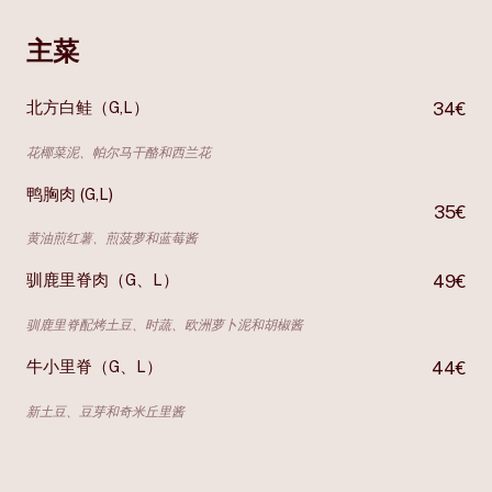
主菜
北方白鲑（G,L）
34€
花椰菜泥、帕尔马干酪和西兰花
鸭胸肉 (G,L)
35€
黄油煎红薯、煎菠萝和蓝莓酱
驯鹿里脊肉（G、L）
49€
驯鹿里脊配烤土豆、时蔬、欧洲萝卜泥和胡椒酱
牛小里脊（G、L）
44€
新土豆、豆芽和奇米丘里酱