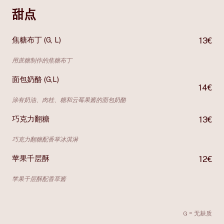
甜点
焦糖布丁 (G, L)
13€
用蔗糖制作的焦糖布丁
面包奶酪 (G,L)
14€
涂有奶油、肉桂、糖和云莓果酱的面包奶酪
巧克力翻糖
13€
巧克力翻糖配香草冰淇淋
苹果千层酥
12€
苹果千层酥配香草酱
G = 无麸质