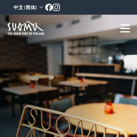
跳
中文 (简体)
至
内
容