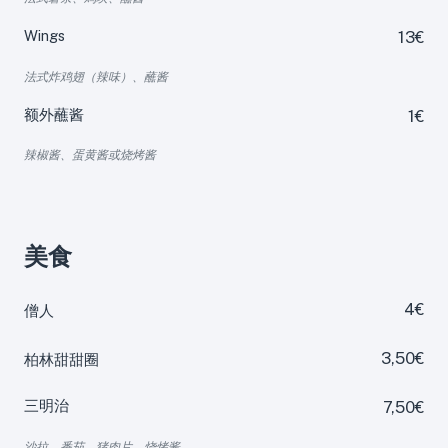
Wings
13€
法式炸鸡翅（辣味）、蘸酱
额外蘸酱
1€
辣椒酱、蛋黄酱或烧烤酱
美食
4€
僧人
3,50€
柏林甜甜圈
三明治
7,50€
沙拉、番茄、猪肉片、烧烤酱