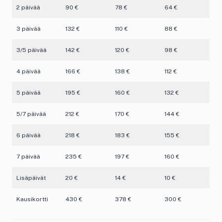
2 päivää
90 €
78 €
64 €
3 päivää
132 €
110 €
88 €
3/5 päivää
142 €
120 €
98 €
4 päivää
166 €
138 €
112 €
5 päivää
195 €
160 €
132 €
5/7 päivää
212 €
170 €
144 €
6 päivää
218 €
183 €
155 €
7 päivää
235 €
197 €
160 €
Lisäpäivät
20 €
14 €
10 €
Kausikortti
430 €
378 €
300 €