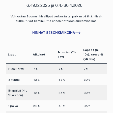
6.-19.12.2025 ja 6.4.-30.4.2026
Voit ostaa Suomun hissiliput verkosta tai paikan päältä. Hissit
sulkeutuvat 10 minuuttia ennen rinteiden sulkemisaikaa.
HINNAT SESONKIAIKOINA
Lapset (6-
Nuoriso (11-
Lippu
Aikuiset
10v), seniorit
17v)
(yli 65v)
Hissikortti
7 €
7 €
7 €
3 tuntia
42 €
35 €
30 €
Iltapäivä (klo
42 €
35 €
30 €
13 alkaen)
1 päivä
50 €
40 €
35 €