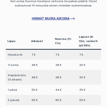
Voit ostaa Suomun hissiliput verkosta tai paikan päältä. Hissit
sulkeutuvat 10 minuuttia ennen rinteiden sulkemisaikaa.
HINNAT MUINA AIKOINA
Lapset (6-
Nuoriso (11-
Lippu
Aikuiset
10v), seniorit
17v)
(yli 65v)
Hissikortti
7 €
7 €
7 €
3 tuntia
48 €
38 €
30 €
Iltapäivä (klo
48 €
38 €
30 €
13 alkaen)
1 päivä
52 €
44 €
35 €
2 päivää
95 €
80 €
65 €