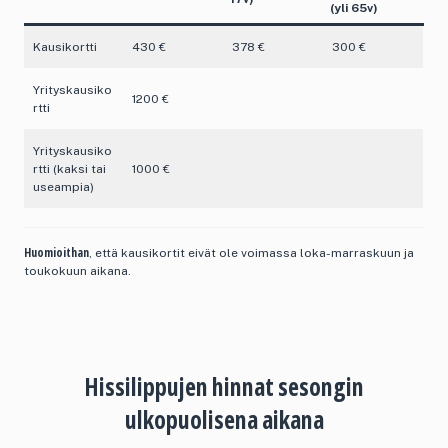
(yli 65v)
Kausikortti
430 €
378 €
300 €
Yrityskausiko
1200 €
rtti
Yrityskausiko
rtti (kaksi tai
1000 €
useampia)
Huomioithan
, että kausikortit eivät ole voimassa loka-marraskuun ja
toukokuun aikana.
Hissilippujen hinnat sesongin
ulkopuolisena aikana