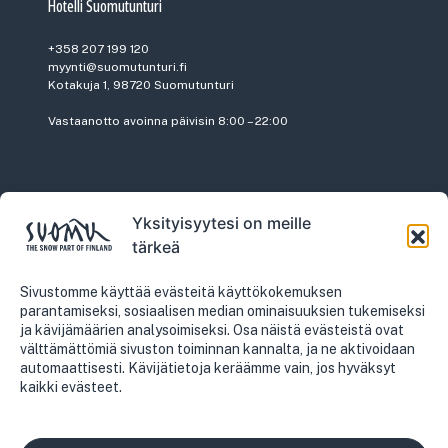
Hotelli Suomutunturi
+358 207 199 120
myynti@suomutunturi.fi
Kotakuja 1, 98720 Suomutunturi
Vastaanotto avoinna päivisin 8:00 – 22:00
Yksityisyytesi on meille
Vuokraamo
tärkeä
+358 207 199 110
vuokraamo@suomutunturi.fi
Sivustomme käyttää evästeitä käyttökokemuksen
parantamiseksi, sosiaalisen median ominaisuuksien tukemiseksi
ja kävijämäärien analysoimiseksi. Osa näistä evästeistä ovat
välttämättömiä sivuston toiminnan kannalta, ja ne aktivoidaan
automaattisesti. Kävijätietoja keräämme vain, jos hyväksyt
kaikki evästeet.
Myynti
+358 207 199 121