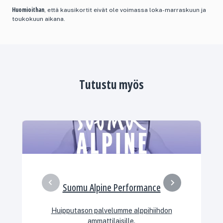
Huomioithan
, että kausikortit eivät ole voimassa loka-marraskuun ja
toukokuun aikana.
Tutustu myös
Suomu Alpine Performance
Huipputason palvelumme alppihiihdon
ammattilaisille.