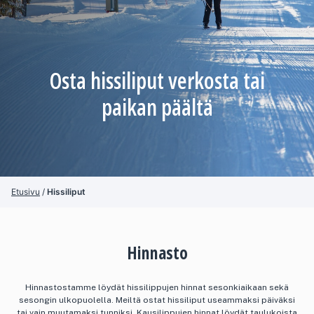
Osta hissiliput verkosta tai
paikan päältä
Etusivu
/
Hissiliput
Hinnasto
Hinnastostamme löydät hissilippujen hinnat sesonkiaikaan sekä
sesongin ulkopuolella. Meiltä ostat hissiliput useammaksi päiväksi
tai vain muutamaksi tunniksi. Kausilippujen hinnat löydät taulukoista