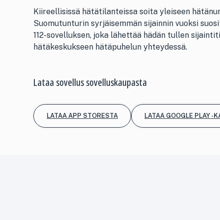
Kiireellisissä hätätilanteissa soita yleiseen hätänu
Suomutunturin syrjäisemmän sijainnin vuoksi suo
112-sovelluksen, joka lähettää hädän tullen sijaintit
hätäkeskukseen hätäpuhelun yhteydessä.
Lataa sovellus sovelluskaupasta
LATAA APP STORESTA
LATAA GOOGLE PLAY -