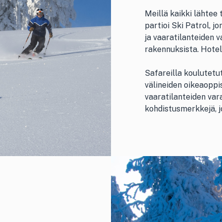
Meillä kaikki lähtee 
partioi Ski Patrol, j
ja vaaratilanteiden 
rakennuksista. Hotell
Safareilla koulutetu
välineiden oikeaoppi
vaaratilanteiden vara
kohdistusmerkkejä, jo