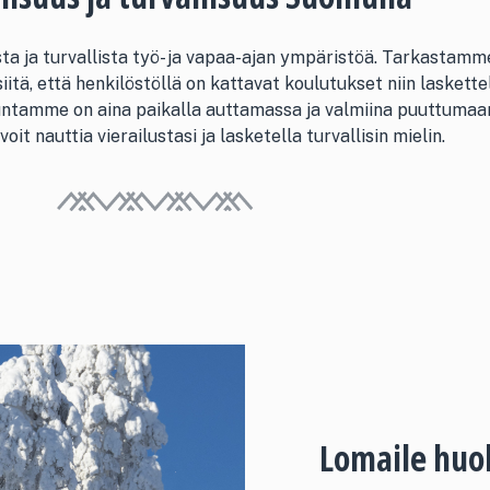
 ja turvallista työ- ja vapaa-ajan ympäristöä. Tarkastamme
iitä, että henkilöstöllä on kattavat koulutukset niin laskett
ntamme on aina paikalla auttamassa ja valmiina puuttumaan 
voit nauttia vierailustasi ja lasketella turvallisin mielin.
Lomaile huo