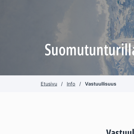
Suomutunturilla
Etusivu
/
Info
/
Vastuullisuus
Vastuul