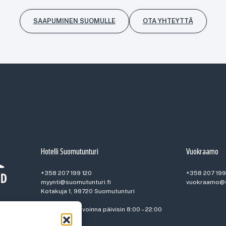
SAAPUMINEN SUOMULLE
OTA YHTEYTTÄ
Hotelli Suomutunturi
Vuokraamo
+358 207 199 120
+358 207 199
myynti@suomutunturi.fi
vuokraamo@s
Kotakuja 1, 98720 Suomutunturi
Vastaanotto avoinna päivisin 8:00 – 22:00