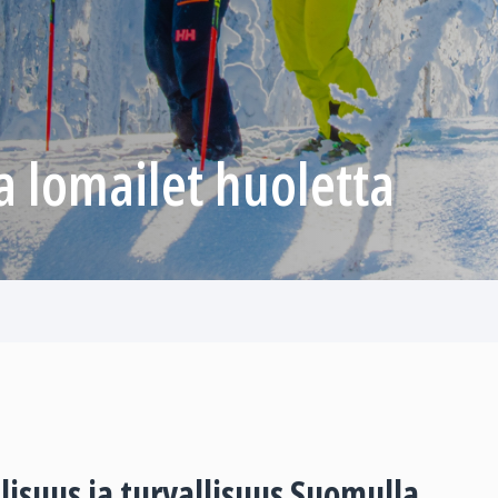
 lomailet huoletta
lisuus ja turvallisuus Suomulla