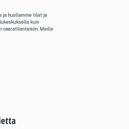
 ja huollamme tilat ja
elukeskuksella kuin
vaaratilanteisiin. Meille
letta