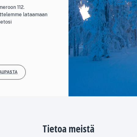
meroon 112.
sittelemme lataamaan
ietosi
KAUPASTA
Tietoa meistä