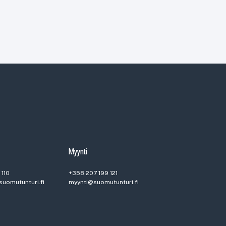
Myynti
 110
+358 207 199 121
uomutunturi.fi
myynti@suomutunturi.fi