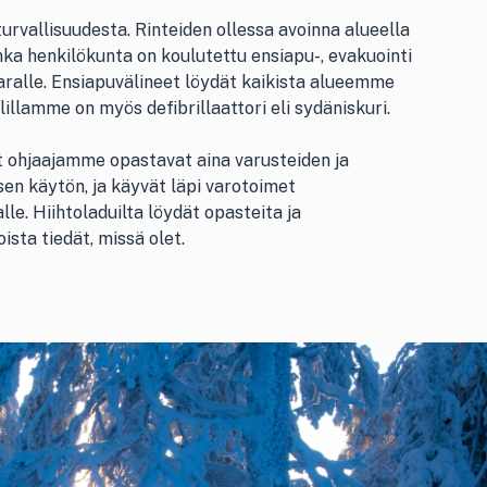
turvallisuudesta. Rinteiden ollessa avoinna alueella
onka henkilökunta on koulutettu ensiapu-, evakuointi
varalle. Ensiapuvälineet löydät kaikista alueemme
illamme on myös defibrillaattori eli sydäniskuri.
t ohjaajamme opastavat aina varusteiden ja
sen käytön, ja käyvät läpi varotoimet
lle. Hiihtoladuilta löydät opasteita ja
ista tiedät, missä olet.