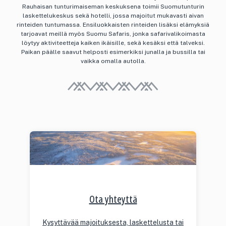
Rauhaisan tunturimaiseman keskuksena toimii Suomutunturin
laskettelukeskus sekä hotelli, jossa majoitut mukavasti aivan
rinteiden tuntumassa. Ensiluokkaisten rinteiden lisäksi elämyksiä
tarjoavat meillä myös Suomu Safaris, jonka safarivalikoimasta
löytyy aktiviteetteja kaiken ikäisille, sekä kesäksi että talveksi.
Paikan päälle saavut helposti esimerkiksi junalla ja bussilla tai
vaikka omalla autolla.
Ota yhteyttä
Kysyttävää majoituksesta, laskettelusta tai