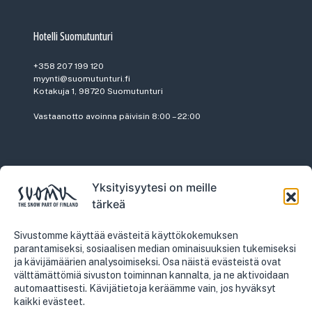
Hotelli Suomutunturi
+358 207 199 120
myynti@suomutunturi.fi
Kotakuja 1, 98720 Suomutunturi
Vastaanotto avoinna päivisin 8:00 – 22:00
Yksityisyytesi on meille
Vuokraamo
tärkeä
+358 207 199 110
vuokraamo@suomutunturi.fi
Sivustomme käyttää evästeitä käyttökokemuksen
parantamiseksi, sosiaalisen median ominaisuuksien tukemiseksi
ja kävijämäärien analysoimiseksi. Osa näistä evästeistä ovat
välttämättömiä sivuston toiminnan kannalta, ja ne aktivoidaan
automaattisesti. Kävijätietoja keräämme vain, jos hyväksyt
kaikki evästeet.
Myynti