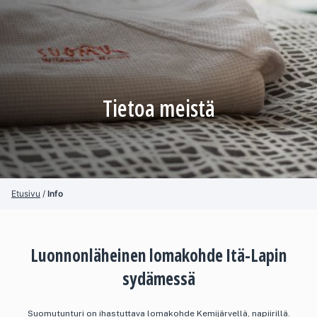
Tietoa meistä
Etusivu
/
Info
Luonnonläheinen lomakohde Itä-Lapin
sydämessä
Suomutunturi on ihastuttava lomakohde Kemijärvellä, napiirillä.