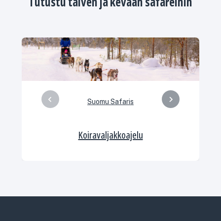
Tutustu talven ja kevään safareihin
Suomu Safaris
Koiravaljakkoajelu