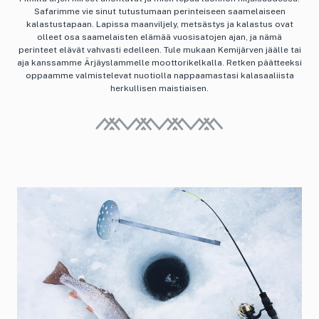
Safarimme vie sinut tutustumaan perinteiseen saamelaiseen
kalastustapaan. Lapissa maanviljely, metsästys ja kalastus ovat
olleet osa saamelaisten elämää vuosisatojen ajan, ja nämä
perinteet elävät vahvasti edelleen. Tule mukaan Kemijärven jäälle tai
aja kanssamme Ärjäyslammelle moottorikelkalla. Retken päätteeksi
oppaamme valmistelevat nuotiolla nappaamastasi kalasaaliista
herkullisen maistiaisen.