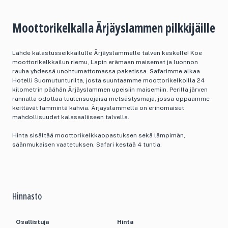
Moottorikelkalla Ärjäyslammen pilkkijäille
Lähde kalastusseikkailulle Ärjäyslammelle talven keskelle! Koe
moottorikelkkailun riemu, Lapin erämaan maisemat ja luonnon
rauha yhdessä unohtumattomassa paketissa. Safarimme alkaa
Hotelli Suomutunturilta, josta suuntaamme moottorikelkoilla 24
kilometrin päähän Ärjäyslammen upeisiin maisemiin. Perillä järven
rannalla odottaa tuulensuojaisa metsästysmaja, jossa oppaamme
keittävät lämmintä kahvia. Ärjäyslammella on erinomaiset
mahdollisuudet kalasaaliiseen talvella.
Hinta sisältää moottorikelkkaopastuksen sekä lämpimän,
säänmukaisen vaatetuksen. Safari kestää 4 tuntia.
Hinnasto
Osallistuja
Hinta