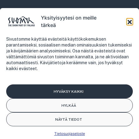
Yksityisyytesi on meille
Vuokraamo
tärkeä
+358 207 199 110
vuokraamo@suomutunturi.fi
Sivustomme käyttää evästeitä käyttökokemuksen
parantamiseksi, sosiaalisen median ominaisuuksien tukemiseksi
ja kävijämäärien analysoimiseksi. Osa näistä evästeistä ovat
välttämättömiä sivuston toiminnan kannalta, ja ne aktivoidaan
automaattisesti. Kävijätietoja keräämme vain, jos hyväksyt
kaikki evästeet.
Myynti
+358 207 199 121
myynti@suomutunturi.fi
HYVÄKSY KAIKKI
HYLKÄÄ
Tietosuojaseloste
NÄYTÄ TIEDOT
Tietosuojaseloste