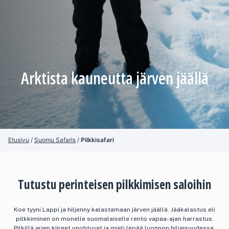
Arktista kauneutta järven jäällä
Etusivu
/
Suomu Safaris
/
Pilkkisafari
Tutustu perinteisen pilkkimisen saloihin
Koe tyyni Lappi ja hiljenny kalastamaan järven jäällä. Jääkalastus eli
pilkkiminen on monelle suomalaiselle rento vapaa-ajan harrastus.
Pilkillä arjen kiireet unohtuvat ja mieli lepää luonnon hiljaisuudessa.