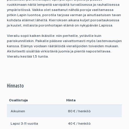
ruokkimaan näitä lempeitä sarvipäitä turvallisessa ja rauhallisessa
ympäristössä. Vaikka olet saattanut nähdä poroja vaeltamassa
pitkin Lapin luontoa, porotila tarjoaa varman ja ainutlaatuisen tavan
kohdata eläimet läheltä. Kierroksen aikana kuljet poroaitauksessa
ja kuulet, millaista poronhoitajan elämä on nykypäivän Lapissa.
Vierailu sopii kaiken ikäisille: niin perheille, ystäville kuin
pariskunnillekin. Paikalle pääsee vaivattomasti myös lastenvaunujen
kanssa. Elämys voidaan räätälöidä vierailijoiden toiveiden mukaan.
Aktiviteetti sisältää virkistäviä juomia ja pientä naposteltavaa.
Vierailu kestää 1,5 tuntia.
Hinnasto
Osallistuja
Hinta
Aikuinen
80 € / henkilö
Lapsi 3-11 vuotta
40 € / henkilö