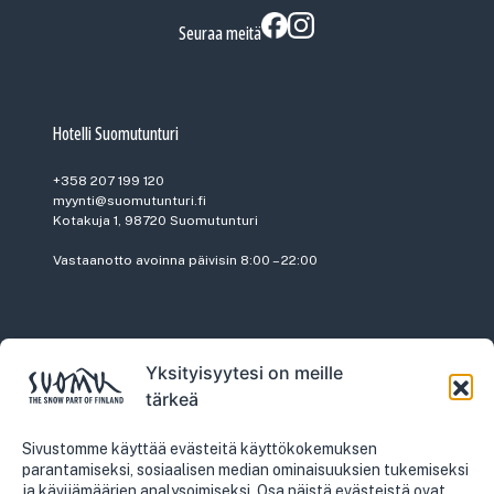
Seuraa meitä
Hotelli Suomutunturi
+358 207 199 120
myynti@suomutunturi.fi
Kotakuja 1, 98720 Suomutunturi
Vastaanotto avoinna päivisin 8:00 – 22:00
Yksityisyytesi on meille
Vuokraamo
tärkeä
+358 207 199 110
vuokraamo@suomutunturi.fi
Sivustomme käyttää evästeitä käyttökokemuksen
parantamiseksi, sosiaalisen median ominaisuuksien tukemiseksi
ja kävijämäärien analysoimiseksi. Osa näistä evästeistä ovat