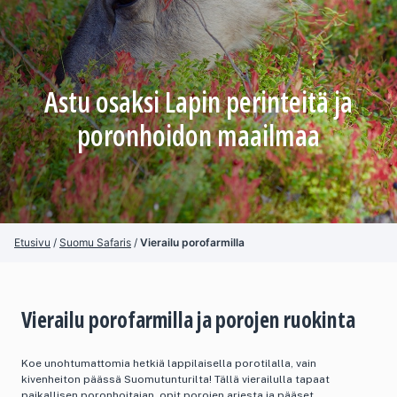
Astu osaksi Lapin perinteitä ja
poronhoidon maailmaa
Etusivu
/
Suomu Safaris
/
Vierailu porofarmilla
Vierailu porofarmilla ja porojen ruokinta
Koe unohtumattomia hetkiä lappilaisella porotilalla, vain
kivenheiton päässä Suomutunturilta! Tällä vierailulla tapaat
paikallisen poronhoitajan, opit porojen arjesta ja pääset